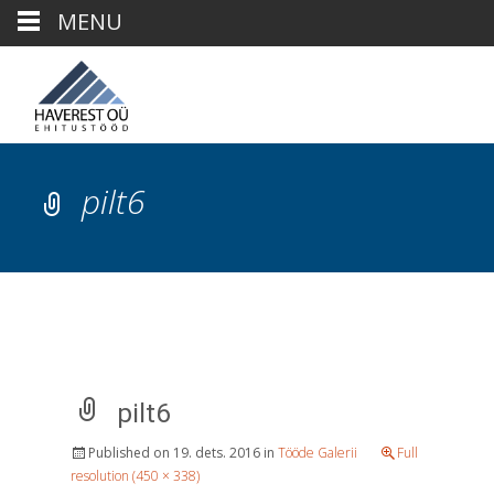
MENU
pilt6
pilt6
Published on
19. dets. 2016
in
Tööde Galerii
Full
resolution (450 × 338)