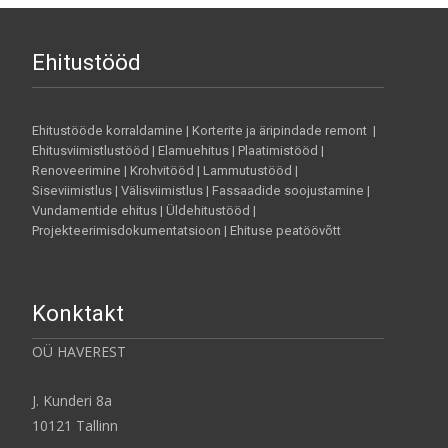
Ehitustööd
Ehitustööde korraldamine | Korterite ja äripindade remont |
Ehitusviimistlustööd | Elamuehitus | Plaatimistööd |
Renoveerimine | Krohvitööd | Lammutustööd |
Siseviimistlus | Välisviimistlus | Fassaadide soojustamine |
Vundamentide ehitus | Üldehitustööd |
Projekteerimisdokumentatsioon | Ehituse peatöövõtt
Konktakt
OÜ HAVEREST
J. Kunderi 8a
10121 Tallinn