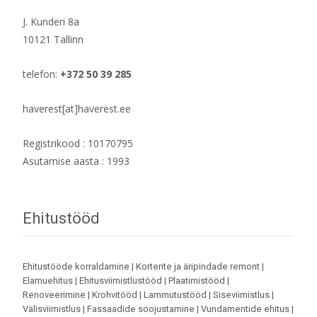
J. Kunderi 8a
10121 Tallinn
telefon:
+372 50 39 285
haverest[at]haverest.ee
Registrikood : 10170795
Asutamise aasta : 1993
Ehitustööd
Ehitustööde korraldamine | Korterite ja äripindade remont |
Elamuehitus | Ehitusviimistlustööd | Plaatimistööd |
Renoveerimine | Krohvitööd | Lammutustööd | Siseviimistlus |
Välisviimistlus | Fassaadide soojustamine | Vundamentide ehitus |