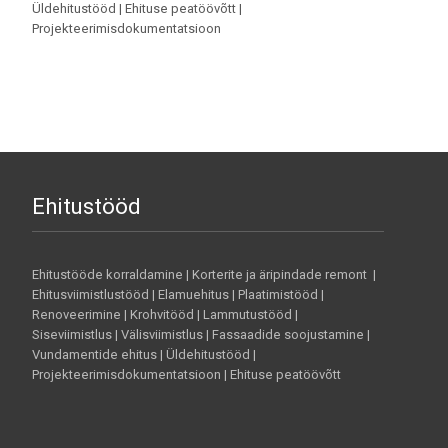
Üldehitustööd | Ehituse peatöövõtt |
Projekteerimisdokumentatsioon
Ehitustööd
Ehitustööde korraldamine | Korterite ja äripindade remont |
Ehitusviimistlustööd | Elamuehitus | Plaatimistööd |
Renoveerimine | Krohvitööd | Lammutustööd |
Siseviimistlus | Välisviimistlus | Fassaadide soojustamine |
Vundamentide ehitus | Üldehitustööd |
Projekteerimisdokumentatsioon | Ehituse peatöövõtt