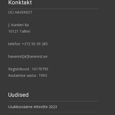
Konktakt
OÜ HAVEREST
J. Kunderi 8a
10121 Tallinn
telefon: +372 50 39 285
haverest[at]haverest.ee
Registrikood : 10170795
Asutamise aasta : 1993
Uudised
Usaldusväärne ettevõte 2023